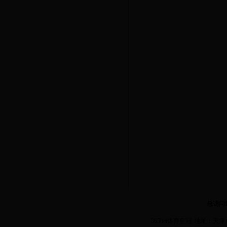
总访问
365bet体育皇冠 地址：