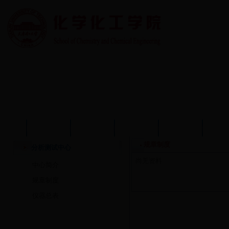
首页
学院概况
学院动态
师资队伍
教育教学
学术
规章制度
分析测试中心
尚无资料
中心简介
规章制度
仪器总表