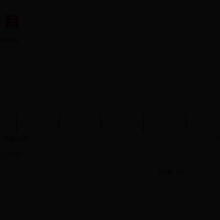
队伍
教育教学
学术科研
党建工作
学生工作
分析测
信息公开
尚无资料
共0条
0/0