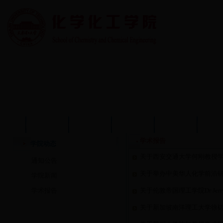
首页
学院概况
学院动态
师资队伍
教育教学
学术
学术报告
学院动态
关于西安交通大学何刚教授
通知公告
关于举办中美华人化学前沿
学院新闻
学术报告
关于伦敦帝国理工学院Dr Jerr
关于新加坡南洋理工大学徐