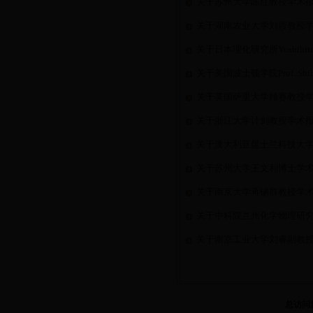
关于苏州大学陈红教授学术
关于湖南农业大学刘霞教授
关于日本理化研究所Yoshihit
关于美国波士顿学院Prof. Shi
关于英国萨里大学顾赛教授
关于浙江大学计剑教授学术
关于澳大利亚昆士兰科技大
关于苏州大学王文利博士学
关于南京大学蒋锡群教授学
关于中科院兰州化学物理研
关于南京工业大学刘睿副教
总访问