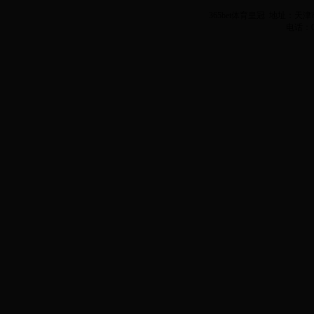
365bet体育皇冠 地址：
电话：02