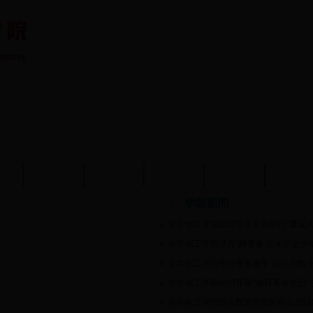
队伍
教育教学
学术科研
党建工作
学生工作
分析测
学院新闻
化学化工学院组织学生党员举行“重温入
化学化工学院举办“醉青春 归来仍是少
化学化工学院举行青春旗手“自信启航 
化学化工学院组织开展“缅怀革命先烈”
化学化工学院联合西青开发区举办201