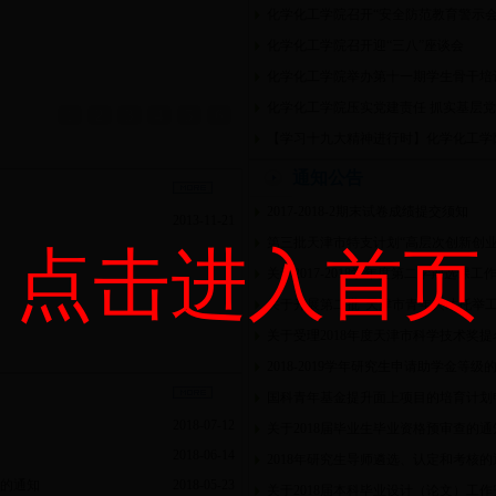
化学化工学院召开“安全防范教育警示会
化学化工学院召开迎“三八”座谈会
化学化工学院举办第十一期学生骨干培
化学化工学院压实党建责任 抓实基层党
1
2
3
4
5
6
【学习十九大精神进行时】化学化工学院
通知公告
2017-2018-2期末试卷成绩提交须知
2013-11-21
第三批天津市特支计划“高层次创新创业
点击进入首页
关于2017-2018学年度第二学期选课工
关于开展第二批“天津市青年人才托举工
关于受理2018年度天津市科学技术奖
2018-2019学年研究生申请助学金等级
国科青年基金提升面上项目的培育计划
2018-07-12
关于2018届毕业生毕业资格预审查的通
2018-06-14
2018年研究生导师遴选、认定和考核的
报告的通知
2018-05-23
关于2018届本科毕业设计（论文）工