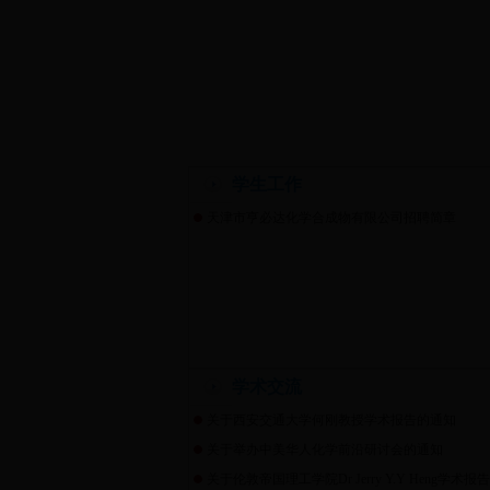
学生工作
天津市亨必达化学合成物有限公司招聘简章
学术交流
关于西安交通大学何刚教授学术报告的通知
关于举办中美华人化学前沿研讨会的通知
关于伦敦帝国理工学院Dr Jerry Y.Y Heng学术