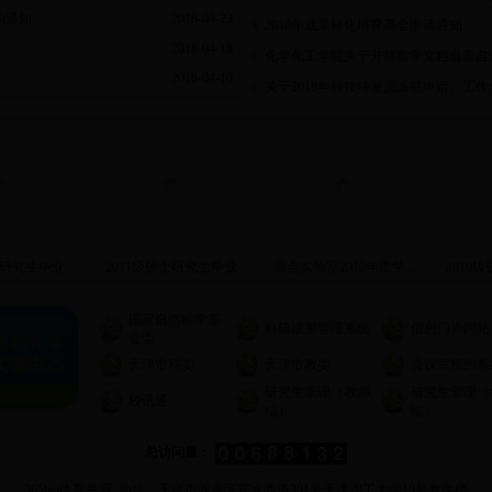
的通知
2018-04-23
2018年成果转化培育基金申请通知
2018-04-18
化学化工学院关于开展教学文档自查自
2018-04-16
关于2018年科技特派员派驻申请、工作
士研究生毕业
2011级硕士研究生毕业
重点实验室2013年度学...
2010
国家自然科学基
科研成果管理系统
信息门户网站
金委
天津市科委
天津市教委
会议室预约系
研究生管理（教师
研究生管理（
校讯通
端）
端）
总访问量：
365bet体育皇冠 地址：天津市西青区宾水西道391号天津理工大学19号教学楼