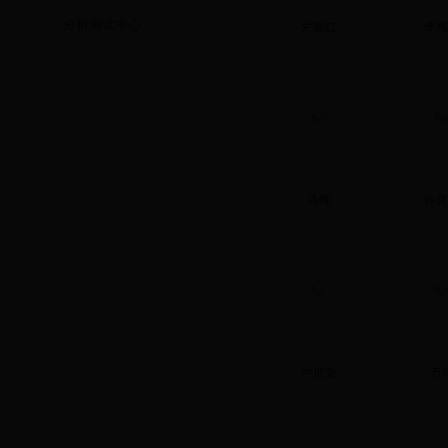
分析测试中心
尹晓红
李梅
马锋
许良
卢世荣
万