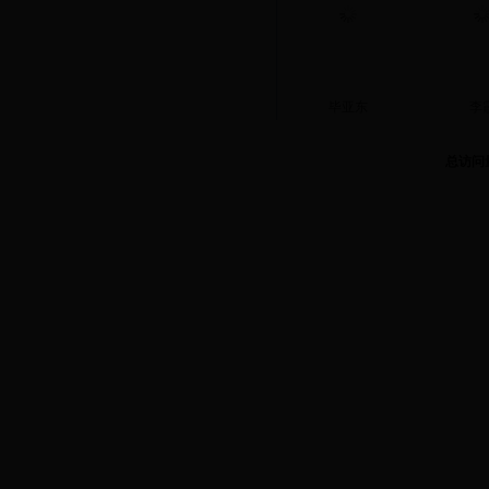
毕亚东
李
总访问
3