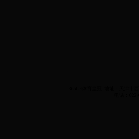
365bet体育皇冠 地址：天津
电话：022-6