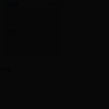
·
成果展示
2018-06-08
号教学楼