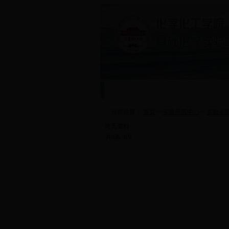
首页
|
中心概况
|
实验教学
当前位置：
首页
>>
实验示范中心
>>
实验示
尚无资料
共0条 0/0