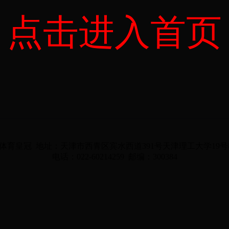
点击进入首页
bet体育皇冠 地址：天津市西青区宾水西道391号天津理工大学19
电话：022-60214259 邮编：300384