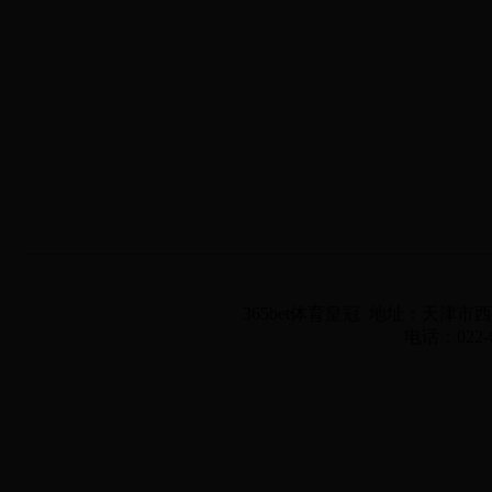
365bet体育皇冠 地址：天津
电话：022-6