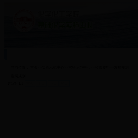
首页
|
中心概况
|
实验教学
|
成果展示
|
仪器与
当前位置：
首页
>>
实验示范中心
>>
实验示范中心
>>
验收资料
>>
发展规划
·
发展规划
共1条 1/1
首页
上页
下页
尾页