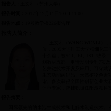
报告人：
王文利（苏州大学）
报告时间：
2017
年
12
月
11
日
10:00-11:00
报告地点：
19
号教学楼
226
报告厅
报告人简介：
王文利
（
WANG WENLI
）
，
位，
2005
大连理工大学精细化工
十余篇，被
SCI
、
EI
、
ISTP
收录
划教材五部；申请发明专利
7
项及
艺关键技术开发及应用、可穿戴
生态功能纺织品、天然植物色素
诣。多次获得全国性创新创业大
评审专家，曾挂职担任阳澄湖科
报告摘要：
国际领先的纳米泡生成技术和电解水制造技术。