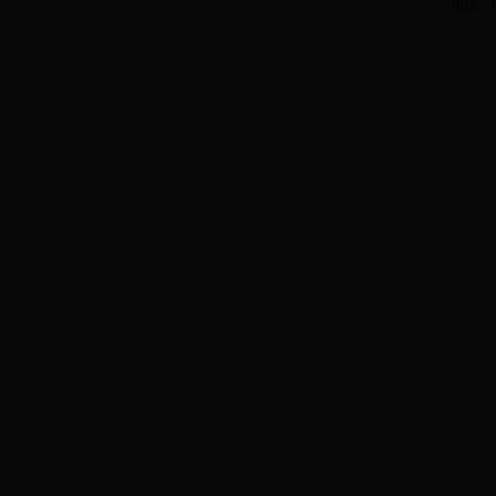
电话：02