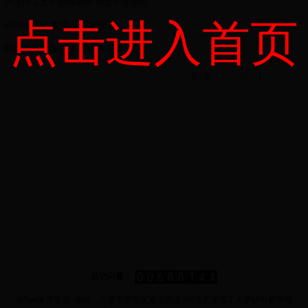
天津理工大学校园道闸系统管理细则
点击进入首页
研究生休学/复学/退学申请表
研究生英文版成绩单/在学证明
共7条
1/1
上页
1
下页
总访问量：
365bet体育皇冠 地址：天津市西青区宾水西道391号天津理工大学19号教学楼