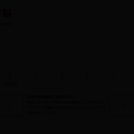
队伍
教育教学
学术科研
党建工作
学生工作
分析测
科研机构
天津市高档颜料工程研究中心
依托于化学化工学院雄厚的科研实力，2006年成立
了天津市高档颜料工程研究中心。该中心立足于高
档颜料新...
【详细】