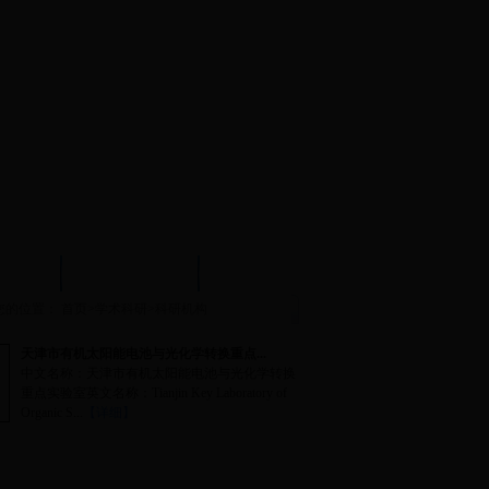
试中心
实验示范中心
文件下载
您的位置：
首页
>
学术科研
>
科研机构
天津市有机太阳能电池与光化学转换重点...
中文名称：天津市有机太阳能电池与光化学转换
重点实验室英文名称：Tianjin Key Laboratory of
Organic S...
【详细】