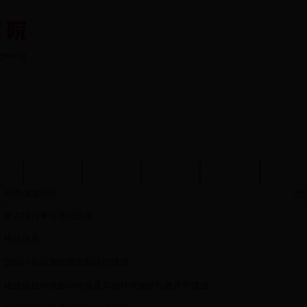
队伍
教育教学
学术科研
党建工作
学生工作
分析测
环境信息公开
您
重点排污单位基础信息
排污信息
防治污染设施的建设和运行情况
建设项目环境影响评价及其他环境保护行政许可情况