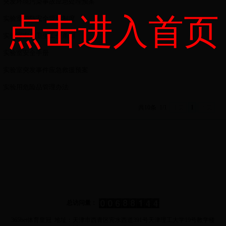
突发环境污染事故应急处理预案
点击进入首页
实验室消防安全管理制度
实验室安全卫生工作条例
实验室安全手册
实验室突发事件应急救援预案
实验用危险品管理办法
共10条
1/1
上页
1
下页
总访问量：
365bet体育皇冠 地址：天津市西青区宾水西道391号天津理工大学19号教学楼