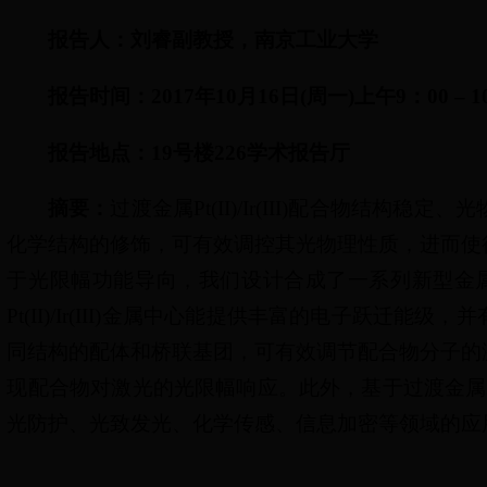
报告人：刘睿
副教授，南京工业大学
报告时间：
2017
年
10
月
16
日
(
周一
)
上午
9
：
00 – 1
报告地点：
19
号楼
226
学术报告厅
摘
要：
过渡金属Pt(II)/Ir(III)配合物
化学结构的修饰，可有效调控其光物理性质，进而使
于光限幅功能导向，我们设计合成了一系列新型金属有机P
Pt(II)/Ir(III)金属中心能提供丰富的电子跃
同结构的配体和桥联基团，可有效调节配合物分子的
现配合物对激光的光限幅响应。此外，基于过渡金属Pt(I
光防护、光致发光、化学传感、信息加密等领域的应