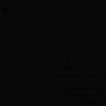
队伍
教育教学
学术科研
党建工作
学生工作
分析测
学院新闻
化学化工学院组织学生党员举行“重温入
化学化工学院举办“醉青春 归来仍是少
化学化工学院举行青春旗手“自信启航 
化学化工学院组织开展“缅怀革命先烈”
化学化工学院联合西青开发区举办201