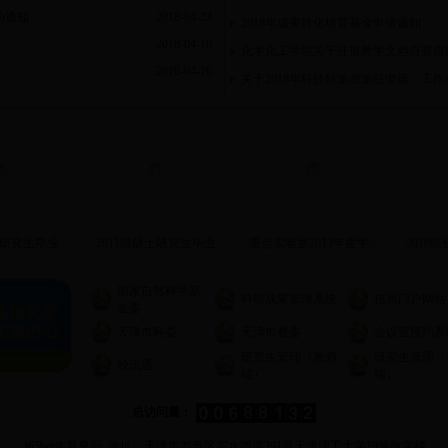
的通知
2018-04-23
2018年成果转化培育基金申请通知
2018-04-18
化学化工学院关于开展教学文档自查自
2018-04-16
关于2018年科技特派员派驻申请、工作
士研究生毕业
2011级硕士研究生毕业
重点实验室2013年度学...
2010
国家自然科学基
科研成果管理系统
信息门户网站
金委
天津市科委
天津市教委
会议室预约系
研究生管理（教师
研究生管理（
校讯通
端）
端）
总访问量：
365bet体育皇冠 地址：天津市西青区宾水西道391号天津理工大学19号教学楼