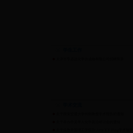
学生工作
天津市亨必达化学合成物有限公司招聘简章
学术交流
关于西安交通大学何刚教授学术报告的通知
关于举办中美华人化学前沿研讨会的通知
关于伦敦帝国理工学院Dr Jerry Y.Y Heng学术