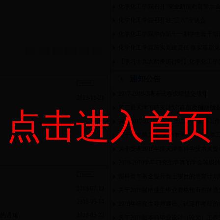
化学化工学院召开“安全防范教育警示会
化学化工学院召开迎“三八”座谈会
化学化工学院举办第十一期学生骨干培
化学化工学院压实党建责任 抓实基层党
1
2
3
4
5
6
【学习十九大精神进行时】化学化工学院
通知公告
2017-2018-2期末试卷成绩提交须知
2013-11-21
第三批天津市特支计划“高层次创新创业
点击进入首页
关于2017-2018学年度第二学期选课工
关于开展第二批“天津市青年人才托举工
关于受理2018年度天津市科学技术奖
2018-2019学年研究生申请助学金等级
国科青年基金提升面上项目的培育计划
2018-07-12
关于2018届毕业生毕业资格预审查的通
2018-06-14
2018年研究生导师遴选、认定和考核的
报告的通知
2018-05-23
关于2018届本科毕业设计（论文）工