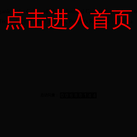
点击进入首页
ganic Solar Cells and Photochemical Conversion, School 
 Technology, Tianjin 300384, People's Republic of China
总访问量：
365bet体育皇冠官方网站