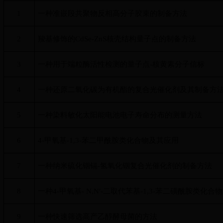
1
一种准嵌段共聚物反相高分子胶束的制备方法
2
羧基修饰的
CdSe-ZnS
核壳结构量子点的制备方法
3
一种用于端粒酶活性检测的量子点
-
核黄素分子信标
4
一种还原二氧化碳为有机酯的复合光催化剂及其制备方
5
一种染料敏化太阳能电池电子寿命分布的测量方法
6
4-
甲氧基
-1,3-
苯二甲酰胺类化合物及其应用
7
一种纳米硫化铟镉
-
氢氧化铟复合光催化剂的制备方法
8
一种
4-
甲氧基
- N,N
′
-
二取代苯基
-1,3-
苯二磺酰胺类化合物
9
一种快速筛选高产乙醇酵母菌的方法