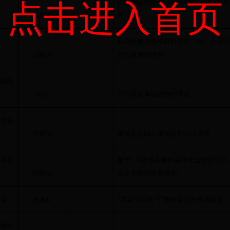
抗血小板聚集候选药物
PN404
的作用机
点击进入首页
刘秀杰
究
氨基酸修饰磁性材料对铅、镉、汞离
赵晓伟
择性吸附的研究
世国际
司
孙喆
高性能固体粘结剂的开发
工股份
张舜光
苯烷基化制乙苯催化剂小试开发
上海有
基于
1,4-
硼氮杂苯的菲类化合物的设计
所
刘旭光
成及光物理性质研究
大学
孙永跃
“
半蒌贝及攻乌
”
有效成分的分离纯化
工股份