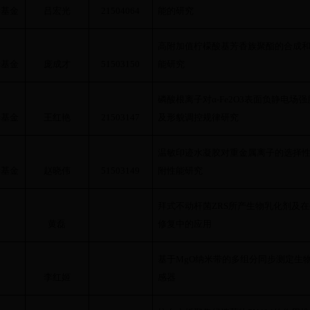
学基金
吕宏光
21504064
能的研究
高附加值柠檬酸基芳香族聚酯的合成
学基金
庞成才
51503150
能研究
磷酸根离子对
α-Fe2O3
表面负静电场强
学基金
王红艳
21503147
及形貌调控规律研究
温敏印迹水凝胶对重金属离子的选择
学基金
赵晓伟
51503149
附性能研究
拜式不动杆菌
ZRS
所产生物乳化剂及在
黄磊
修复中的应用
基于
MgO
纳米带的多组分同步测定生
李红姬
感器