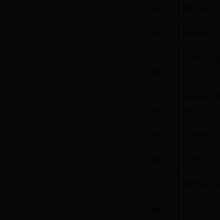
18
横向
有限公司
19
横向
南开大学
天津市北方
20
横向
工厂
山东辰信新
21
横向
限公司
22
横向
天津大学
23
横向
天津大学
黄骅市信诺
细化工股份
24
横向
司