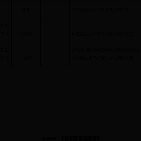
孙波
一种脱除水溶液中微量汞的方法
学院生
研究所
史艳萍
可激活近红外荧光探针的制备表征
学院生
分级模拟胶原特征结构的胶原模拟多
研究所
史艳萍
其对间充质干细胞的分化调控作用
总访问量：