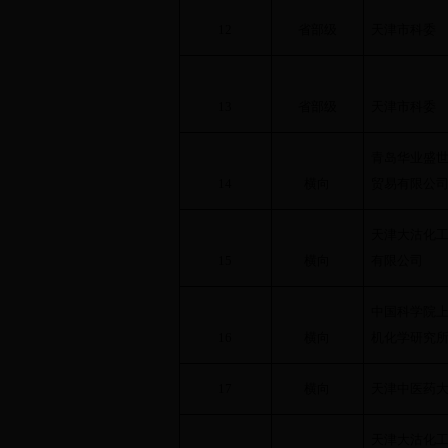
12
省部级
天津市科委
13
省部级
天津市科委
青岛华业盛
14
横向
贸易有限公
天津大沽化
15
横向
有限公司
中国科学院
16
横向
机化学研究
17
横向
天津中医药
天津大沽化