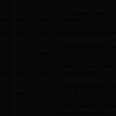
非牛顿流体鼓泡床中微泡群的动力学
学基金
范文元
21576214
及传质特性研究
学基金
刘福臣
21571139
叠氮基异自旋配合物的构筑与性能调
纳米块结构的氧化铁薄膜制备、表面
学基金
薛松
21576215
及光解水性能研究
二茂铁基星状空穴传输材料的合成及
学基金
陈瑜
21506164
钛矿电池中的性能研究
新型硼氮掺杂的芘类化合物的设计、
学基金
刘旭光
21502140
以及光物理性质研究
具有聚集诱导发光特性的近红外荧光
物的合成及其肿瘤荧光成像性