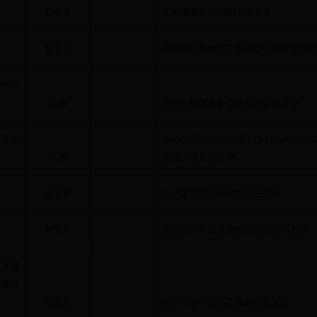
贾冬冬
乙苯脱氢催化剂的小试开发
贾冬冬
有机物在超临界二氧化碳中溶解度测
金恒化
刘勇
DN500
精馏塔新型填料的设计开发
能源有
DMMn
产品生产过程中
DMM1
和
DMM
刘勇
提纯回收工艺开发
张立军
分子筛污染吸附脱附方法研发
张立军
撞击过程中成分分析方法开发与表征
立兴精
有限公
张立军
间对甲酚中含邻乙基酚纯化工艺