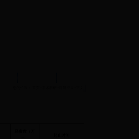
试中心
实验示范中心
文件下载
您的位置：
首页
>
学术科研
>
科研成果
>
正文
经费数（万
起止时间