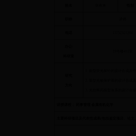
姓名
张有来
性别
职称
讲师
电话
13752321204
办公
/
19
号楼
411
室
科研室
1.
新型荧光探针的设计合成及
研究
2.
新型光敏保护基的设计合成
方向
3.
光控释药模型体系的设计合
讲授课程： 药事管理 金属有机化学
主要科研项目及代表性成果
(
包括鉴定项目、论文