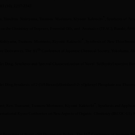
83
(10), 2237-2342.
*
o,
Yasuhiro
Nishiyama,
Tsumoru
Morimoto,
Kiyomi
Kakiuchi
,
Synthesis of New
n the Chemistry of Terpenes, Essential Oils, and Aromatics (TEAC),
Ibaraki
,
Abst
*
ishiyama,
Tsumoru
Morimoto,
Kiyomi
Kakiuchi
,
Synthesis of New Thiochromo
th
te Derivatives
,
The 91
Conference of Japanese Chemical Society, Yokohama,
Ab
i Ding, Synthesis and Spectral Characterization of Novel Sulfhydryl-reactive Be
i Ding,
Synthesis of 2-(1
H
-Benzo[
d
]imidazol-2- yl)phenyl Phosphate as
a Fluores
*
tani, Ken. Tsutsumi, Tsumoru Morimoto, Kiyomi Kakiuchi
, Synthesis and Applic
ernational Kyoto Conference on New Aspects of Organic Chemistry (IKCOC-11), Ky
st
l Properties of Novel –SH Fluorescent Probes
, The 31
Conference of Japanese Ph