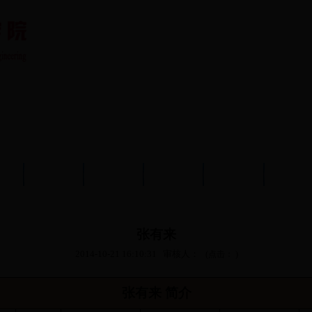
队伍
教育教学
学术科研
党建工作
学生工作
分析测
张有来
2014-10-21 16:10:31
审核人：
(点击：
)
张有来 简介