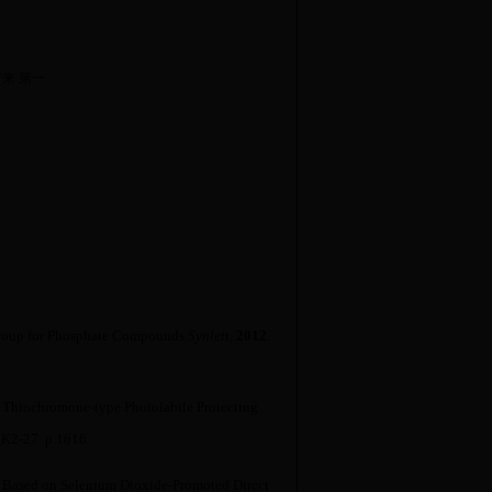
张有来 第一
Group for Phosphate Compounds
Synlett
,
2012
,
 Thiochromone-type Photolabile Protecting
K2-27 p.1616.
Based on Selenium Dioxide-Promoted Direct