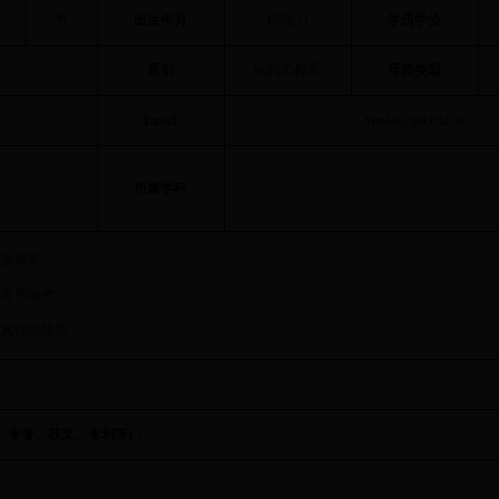
男
出生年月
1982.11
学历学位
系别
制药工程系
导师类型
Email
youlai@tjut.edu.cn
所属学科
性质研究
及应用研究
成及性能研究
、专著、获奖、专利等
)
：