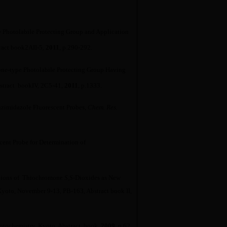
 Photolabile Protecting Group and Application
ract book
2AII-5
,
2011
,
p.290-292
.
ne-type Photolabile Protecting Group Having
stract book
IV
,
2C5-41
,
2011
, p.1333
.
nzimidazole Fluorescent Probes,
C
hem
. R
es
.
cent Probe for Determination of
ations of Thiochromone
S,S
-Dioxides as New
oto, November 9-13, PB-163, Abstract book II,
otochemistry. Kyoto,
Abstract book,
2009
,
p.62.