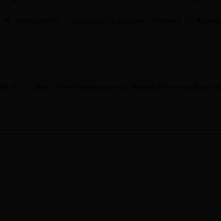
g
,
Jie Ouyang,
Synthesis and photo-physical properties of substituted 2-(2-Hydrox
Synthesis of New Thiochromone-type Photolabile Protecting Group and 
届年会），