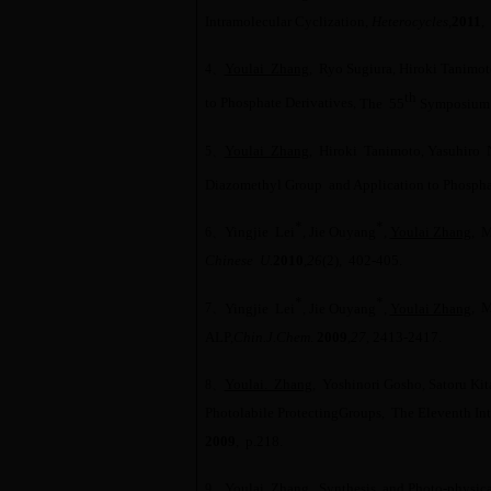
Intramolecular Cyclization,
Heterocycles,
2011
,
Youlai Zhang
, Ryo Sugiura,
Hiroki
Tanimot
4
、
th
to Phosphate Derivatives
,
The 55
Symposium o
Youlai Zhang
,
Hiroki
Tanimoto,
Yasuhiro
N
5
、
Diazomethyl Group and Application to Phospha
*
*
Yingjie Lei
, Jie Ouyang
,
Youlai Zhang
,
Me
6
、
C
hinese U.
2010
,
26
(2), 402
-
405
.
*
*
Yingjie Lei
, Jie Ouyang
,
Youlai Zhang
,
Me
7
、
ALP
,
Chin.
J.
Chem
.
2009
,
27
,
2413
-
2417
.
Youlai. Zhang
, Yoshinori Gosho, Satoru Ki
8
、
Photolabile Protecting
Groups
,
The Eleventh Int
2009
, p.218.
Youlai Zhang
,
Synthesis and Photo-physica
9
、