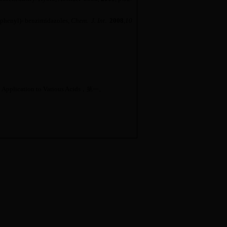
yphenyl)
-
benzimidazoles
,
Chem. J. Int
.
2008
,
10
Application to Various Acids
，第一。