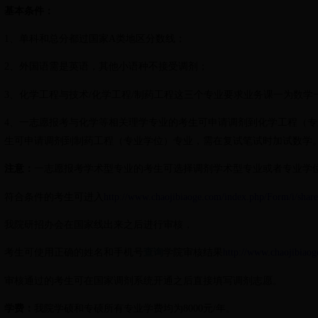
基本条件：
1
、单科和总分都过国家
A
类地区分数线；
2
、外国语需是英语，其他小语种不接受调剂；
3
、
化学工程与技术
/
化学工程
/
制药工程这三个专业要求业务课一为数学
4、一志愿报考与化学等相关理学专业的考生可申请调剂到化学工程（
生可申请调剂到制药工程（专业学位）专业，需在复试笔试时加试数学
注意：
一志愿报考学术型专业的考生可选择调剂学术型专业或者专业学
符合条件的考生可进入
http://www.chaojibiaoge.com/index.php/Form/i/shar
我院研招办会在国家线出来之后进行审核，
考生可使用正确的姓名和手机号
查询
学院审核结果
http://www.chaojibiaog
审核通过的考生可在国家调剂系统开通之后直接填写调剂志愿。
学费：
我院学硕和专硕所有专业学费均为
8000
元
/
年。