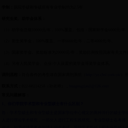
学制：
我院学硕和专硕所有专业学制均为2.5年
研究生奖、助学金体系：
（
1
）助学金总额
10000
元
/
年，
100%
覆盖。包括：国家助学金
6000
元
/
年
（
2
）新生奖学金，
100%
覆盖。一等
6000
元
/
年，二等
4000
元
/
年。
（
3
）国家奖学金。奖励标准为
20000
元
/
年，奖励比例按照国家有关文件
（
4
）另有人民奖学金、企业
/
个人设置的奖学金等奖学金体系。
调剂流程：
符合条件的考生请在国家调剂系统（
http://yz.chsi.com.cn/
）
联系方式：
022-60214258
（孙老师），
huagongtiaoji@126.com
常见问题解答：
1、你们学院学术型和专业型硕士有什么区别？
答：学术型硕士和专业型硕士是国家学位中心规定的两种并行的硕士学
人进行理论学术研究，一部分人进行工程实践研究。专业型硕士在考博
连读，如需读博需要参加博士招生考试。我院学术型硕士和专业型硕士